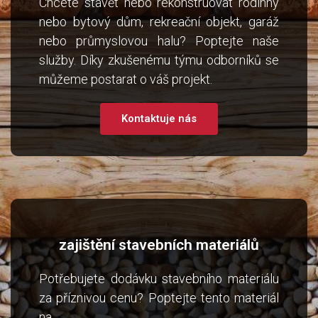
Chcete stavět nebo rekonstruovat rodinný
nebo bytový dům, rekreační objekt, garáž
nebo průmyslovou halu? Poptejte naše
služby. Díky zkušenému týmu odborníků se
můžeme postarat o váš projekt.
Kontaktuje nás
zajištění stavebních materiálů
Potřebujete dodávku stavebního materiálu
za příznivou cenu? Poptejte tento materiál
na .