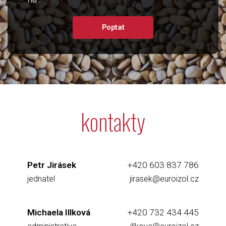
Poptat
kontakty
Petr Jirásek
+420 603 837 786
jednatel
jirasek@euroizol.cz
Michaela Illková
+420 732 434 445